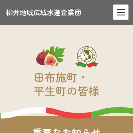
Skip
to
柳井地域広域水道企業団
content
田布施町・
平生町の皆様