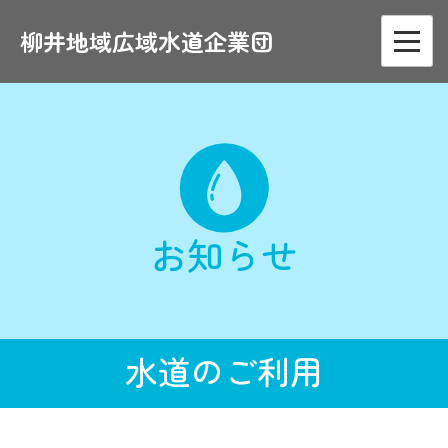
Skip
to
柳井地域広域水道企業団
content
お知らせ
水道のご利用