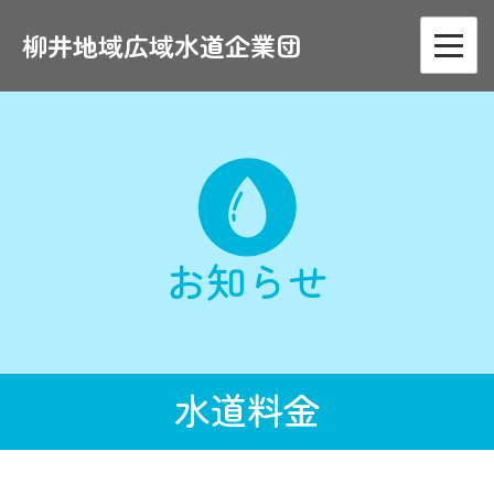
Skip
to
柳井地域広域水道企業団
content
お知らせ
水道料金