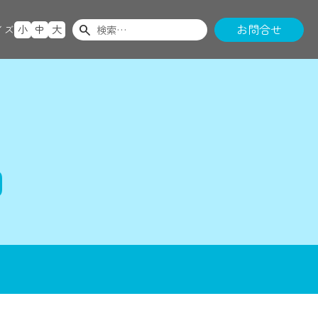
検
お問合せ
search
イズ
小
中
大
索:
団